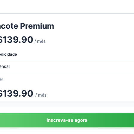
acote Premium
$
139.90
/ mês
odicidade
ar
$
139.90
/ mês
Inscreva-se agora