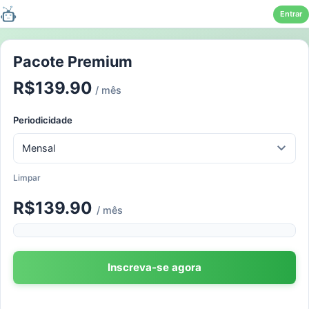
Entrar
Pular
para
Pacote Premium
o
R$
139.90
conteúdo
/ mês
Periodicidade
Limpar
R$
139.90
/ mês
Inscreva-se agora