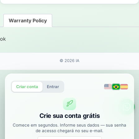
Warranty Policy
ok
© 2026 IA
Criar conta
Entrar
Supo
Crie sua conta grátis
Comece em segundos. Informe seus dados — sua senha
de acesso chegará no seu e-mail.