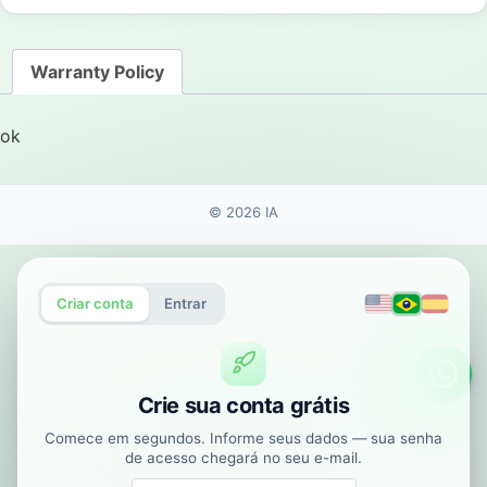
Warranty Policy
ok
© 2026 IA
Criar conta
Entrar
Supo
Crie sua conta grátis
Comece em segundos. Informe seus dados — sua senha
de acesso chegará no seu e-mail.