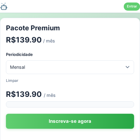
Entrar
Pular
para
Pacote Premium
o
R$
139.90
conteúdo
/ mês
Periodicidade
Limpar
R$
139.90
/ mês
Inscreva-se agora