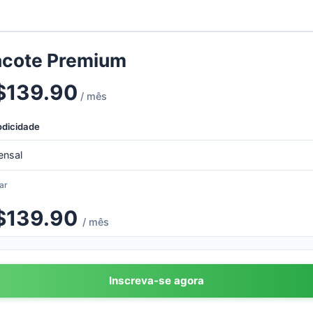
acote Premium
$
139.90
/ mês
odicidade
ar
$
139.90
/ mês
Inscreva-se agora