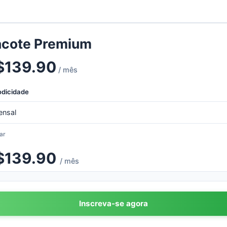
acote Premium
$
139.90
/ mês
odicidade
ar
$
139.90
/ mês
Inscreva-se agora