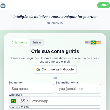
Entrar
Pular
Inteligência coletiva supera qualquer força bruta
para
© 2026 IA
o
conteúdo
Criar conta
Entrar
Crie sua conta grátis
Comece em segundos. Informe seus dados — sua senha de acesso
chegará no seu e-mail.
OU
Seu nome
Seu melhor e-mail
WhatsApp
+55
Quanto é 2 + 3?