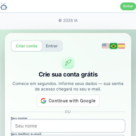
Entrar
Pular
© 2026 IA
para
o
conteúdo
Criar conta
Entrar
Crie sua conta grátis
Comece em segundos. Informe seus dados — sua senha
de acesso chegará no seu e-mail.
OU
Seu nome
Seu melhor e-mail