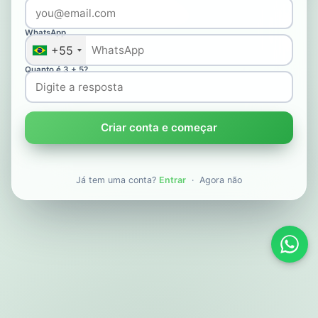
WhatsApp
+55
Quanto é 3 + 5?
Criar conta e começar
Já tem uma conta?
Entrar
·
Agora não
Supo