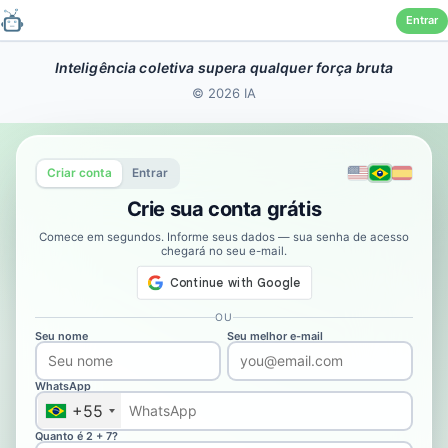
Entrar
Pular
Inteligência coletiva supera qualquer força bruta
para
© 2026 IA
o
conteúdo
Criar conta
Entrar
Crie sua conta grátis
Comece em segundos. Informe seus dados — sua senha de acesso
chegará no seu e-mail.
OU
Seu nome
Seu melhor e-mail
WhatsApp
+55
Quanto é 2 + 7?